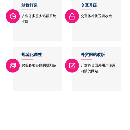
站群打造
交互升级
多业务多服务站群系统
交互体检及逻辑改造
搭建
规范化调整
外贸网站改版
实现各项参数的规划范
开发符合国外用户使用
习惯的网站