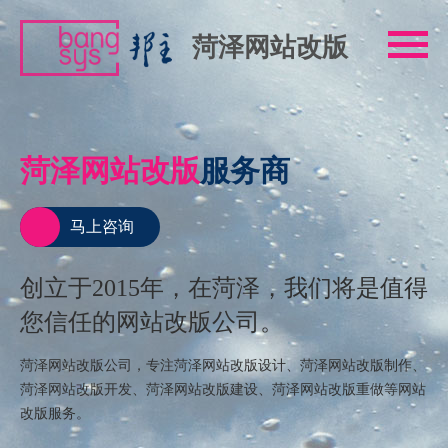
菏泽网站改版
菏泽网站改版
服务商
马上咨询
创立于2015年，在菏泽，我们将是值得
您信任的网站改版公司。
菏泽网站改版公司，专注菏泽网站改版设计、菏泽网站改版制作、
菏泽网站改版开发、菏泽网站改版建设、菏泽网站改版重做等网站
改版服务。