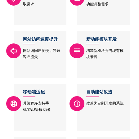
取需求
功能调整需求
网站访问速度提升
新功能模块开发
网站访问速度慢，导致
增加新模块并与现有模
客户流失
块兼容
移动端适配
自助建站改造
升级程序支持手
改造为定制开发的系统
机/PAD等移动端